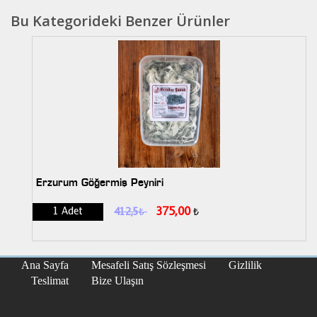
Bu Kategorideki Benzer Ürünler
Erzurum Göğermiş Peyniri
375,00
1 Adet
412,5
₺
₺
Ana Sayfa
Mesafeli Satış Sözleşmesi
Gizlilik
Teslimat
Bize Ulaşın