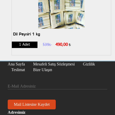
Dil Peyniri 1 kg
490,00
1 Adet
539
₺
₺
Ana Sayfa
Mesafeli Satış Sözleşmesi
Gizlilik
Teslimat
Bize Ulaşın
Adresimiz