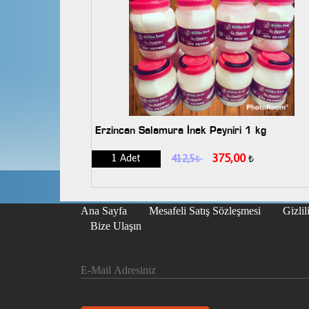
Erzincan Salamura İnek Peyniri 1 kg
375,00
1 Adet
412,5
₺
₺
Ana Sayfa
Mesafeli Satış Sözleşmesi
Gizlil
Bize Ulaşın