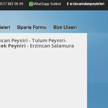
537 883 06 09
WhatSapp Sohbet
erzincantulumpeynirleri
aleri
Sipariş Formu
Bize Ulaşın
ncan Peyniri - Tulum Peyniri-
ek Peyniri
- Erzincan Salamura