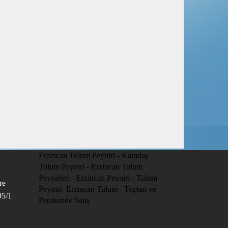
Erzincan Tulum Peyniri - Karadaş
Tulum Peyniri - Erzincan Tulum
Peynirleri - Erzincan Peyniri - Tulum
re
Peyniri- Erzincan Tulum - Toptan ve
95/1
Perakende Satış